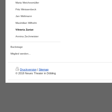
Maria Weichesmüller
Fritz Weissenbeck
Jan Widtmann
Maximilian Wilhelm
Viktoria Zaniat
Annina Zechmeister
Backstage
Mitglied werden...
Druckversion
|
Sitemap
© 2018 Neues Theater in Döbling