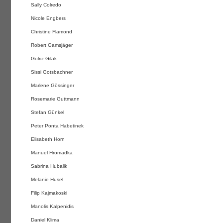
Sally Colredo
Nicole Engbers
Christine Flamond
Robert Gamsjäger
Golriz Gilak
Sissi Gotsbachner
Marlene Gössinger
Rosemarie Guttmann
Stefan Günkel
Peter Ponta Habetinek
Elisabeth Horn
Manuel Hromadka
Sabrina Hubalik
Melanie Husel
Filip Kajmakoski
Manolis Kalpenidis
Daniel Klima