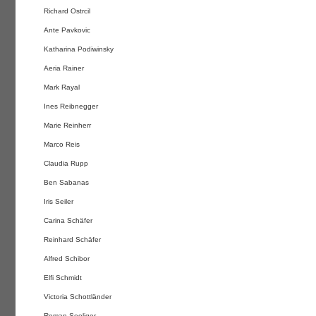
Richard Ostrcil
Ante Pavkovic
Katharina Podiwinsky
Aeria Rainer
Mark Rayal
Ines Reibnegger
Marie Reinherr
Marco Reis
Claudia Rupp
Ben Sabanas
Iris Seiler
Carina Schäfer
Reinhard Schäfer
Alfred Schibor
Elfi Schmidt
Victoria Schottländer
Roman Seeliger