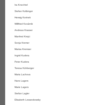
Ira Knechtel
Stefan Kolbinger
Herwig Korinek
Willfried Kovárnik
Andreas Krasser
Manfred Krejci
Sonja Kremer
Marisa Kremser
Ingrid Kudera
Peter Kudera
Teresa Kühberger
Maria Lachova
Hans Lagers
Marie Lagers
Stefan Lagler
Elisabeth Lewandowsky