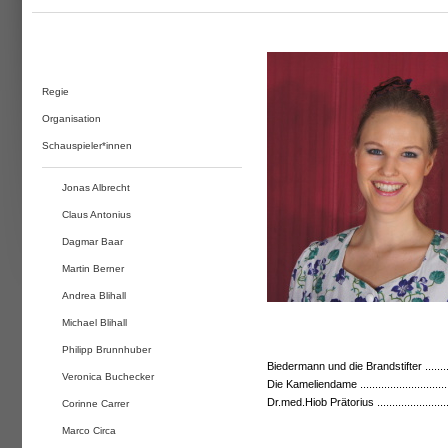
Regie
Organisation
Schauspieler*innen
Jonas Albrecht
Claus Antonius
Dagmar Baar
Martin Berner
Andrea Blihall
Michael Blihall
Philipp Brunnhuber
Biedermann und die Brandstifter .............
Veronica Buchecker
Die Kameliendame ...............................
Dr.med.Hiob Prätorius ........................
Corinne Carrer
Marco Circa