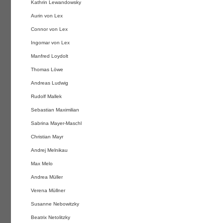
Kathrin Lewandowsky
Aurin von Lex
Connor von Lex
Ingomar von Lex
Manfred Loydolt
Thomas Löwe
Andreas Ludwig
Rudolf Mallek
Sebastian Maximilian
Sabrina Mayer-Maschl
Christian Mayr
Andrej Melnikau
Max Melo
Andrea Müller
Verena Müllner
Susanne Nebowitzky
Beatrix Netolitzky