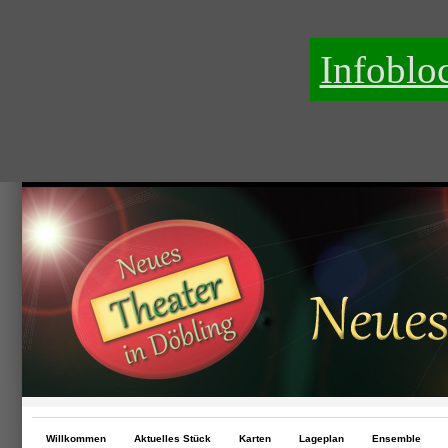
Infoblo
Willkommen
Aktuelles Stück
Karten
Lageplan
Ensemble