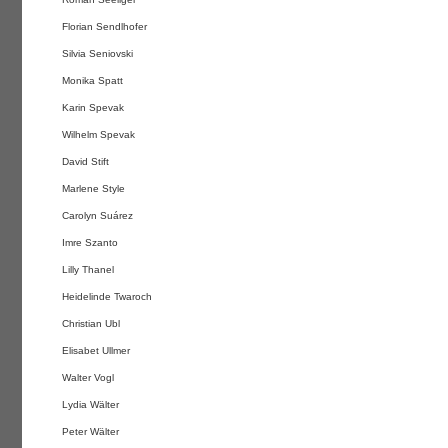
Florian Sendlhofer
Silvia Seniovski
Monika Spatt
Karin Spevak
Wilhelm Spevak
David Stift
Marlene Style
Carolyn Suárez
Imre Szanto
Lilly Thanel
Heidelinde Twaroch
Christian Ubl
Elisabet Ullmer
Walter Vogl
Lydia Wälter
Peter Wälter