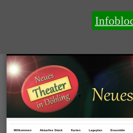
Infoblo
Willkommen
Aktuelles Stück
Karten
Lageplan
Ensemble