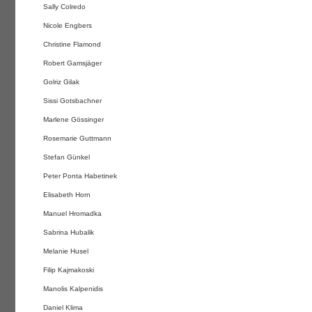
Sally Colredo
Nicole Engbers
Christine Flamond
Robert Gamsjäger
Golriz Gilak
Sissi Gotsbachner
Marlene Gössinger
Rosemarie Guttmann
Stefan Günkel
Peter Ponta Habetinek
Elisabeth Horn
Manuel Hromadka
Sabrina Hubalik
Melanie Husel
Filip Kajmakoski
Manolis Kalpenidis
Daniel Klima