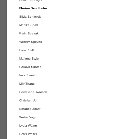
Florian Sendlhofer
Silvia Seniovski
Monika Spatt
Karin Spevak
Wilhelm Spevak
David Stift
Marlene Style
Carolyn Suárez
Imre Szanto
Lilly Thanel
Heidelinde Twaroch
Christian Ubl
Elisabet Ullmer
Walter Vogl
Lydia Wälter
Peter Wälter