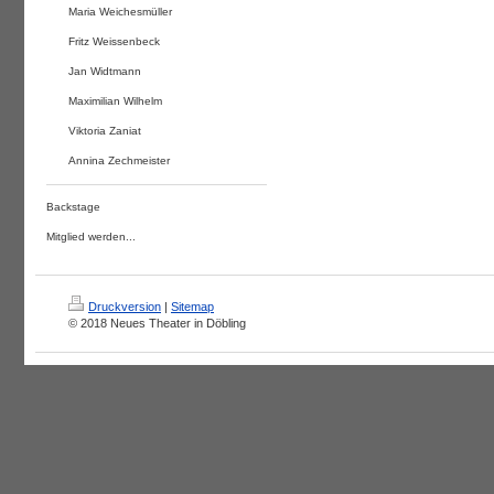
Maria Weichesmüller
Fritz Weissenbeck
Jan Widtmann
Maximilian Wilhelm
Viktoria Zaniat
Annina Zechmeister
Backstage
Mitglied werden...
Druckversion
|
Sitemap
© 2018 Neues Theater in Döbling