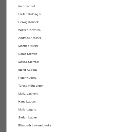
Ira Knechtel
Stefan Kolbinger
Herwig Korinek
Willfried Kovárnik
Andreas Krasser
Manfred Krejci
Sonja Kremer
Marisa Kremser
Ingrid Kudera
Peter Kudera
Teresa Kühberger
Maria Lachova
Hans Lagers
Marie Lagers
Stefan Lagler
Elisabeth Lewandowsky