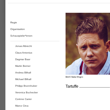
Regie
Organisation
Schauspieler*innen
Jonas Albrecht
Claus Antonius
Dagmar Baar
Martin Berner
Andrea Blihall
Bild © Stefan Wogrin
Michael Blihall
Tartuffe ..............................
Philipp Brunnhuber
Veronica Buchecker
Corinne Carrer
Marco Circa