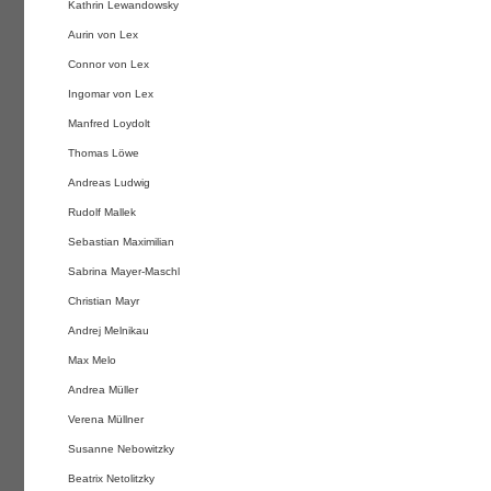
Kathrin Lewandowsky
Aurin von Lex
Connor von Lex
Ingomar von Lex
Manfred Loydolt
Thomas Löwe
Andreas Ludwig
Rudolf Mallek
Sebastian Maximilian
Sabrina Mayer-Maschl
Christian Mayr
Andrej Melnikau
Max Melo
Andrea Müller
Verena Müllner
Susanne Nebowitzky
Beatrix Netolitzky