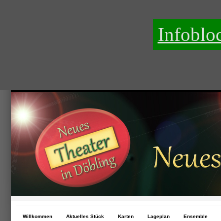
Infoblo
Willkommen
Aktuelles Stück
Karten
Lageplan
Ensemble