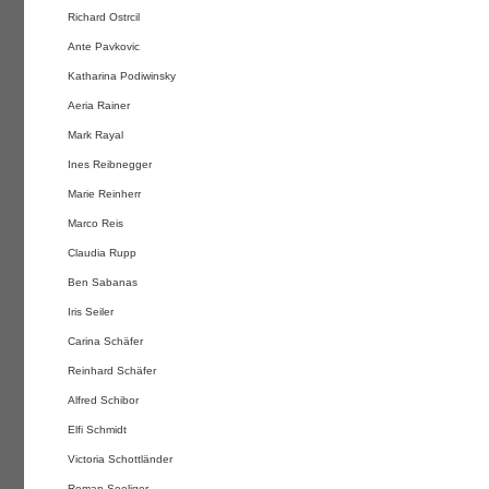
Richard Ostrcil
Ante Pavkovic
Katharina Podiwinsky
Aeria Rainer
Mark Rayal
Ines Reibnegger
Marie Reinherr
Marco Reis
Claudia Rupp
Ben Sabanas
Iris Seiler
Carina Schäfer
Reinhard Schäfer
Alfred Schibor
Elfi Schmidt
Victoria Schottländer
Roman Seeliger