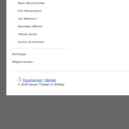
Maria Weichesmüller
Fritz Weissenbeck
Jan Widtmann
Maximilian Wilhelm
Viktoria Zaniat
Annina Zechmeister
Backstage
Mitglied werden...
Druckversion
|
Sitemap
© 2018 Neues Theater in Döbling