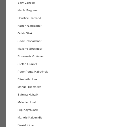
Sally Colredo
Nicole Engbers
Christine Flamond
Robert Gamsjäger
Golriz Gilak
Sissi Gotsbachner
Marlene Gössinger
Rosemarie Guttmann
Stefan Günkel
Peter Ponta Habetinek
Elisabeth Horn
Manuel Hromadka
Sabrina Hubalik
Melanie Husel
Filip Kajmakoski
Manolis Kalpenidis
Daniel Klima