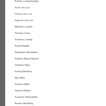
Kathrin Lewandowsky
Aurin von Lex
Connor von Lex
Ingomar von Lex
Manfred Loydolt
Thomas Löwe
Andreas Ludwig
Rudolf Mallek
Sebastian Maximilian
Sabrina Mayer-Maschl
Christian Mayr
Andrej Melnikau
Max Melo
Andrea Müller
Verena Müllner
Susanne Nebowitzky
Beatrix Netolitzky