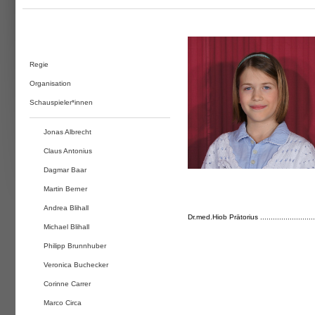
Regie
Organisation
Schauspieler*innen
Jonas Albrecht
Claus Antonius
Dagmar Baar
Martin Berner
Andrea Blihall
Dr.med.Hiob Prätorius ........................
Michael Blihall
Philipp Brunnhuber
Veronica Buchecker
Corinne Carrer
Marco Circa