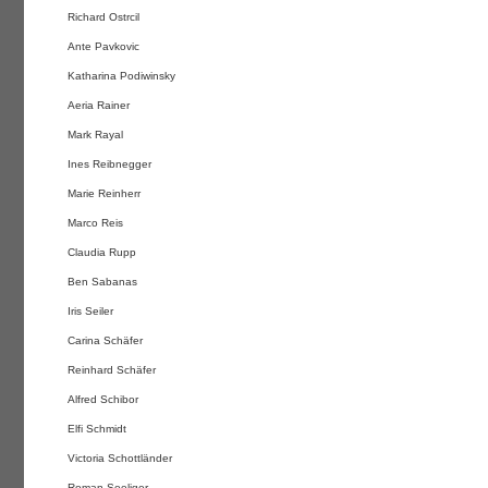
Richard Ostrcil
Ante Pavkovic
Katharina Podiwinsky
Aeria Rainer
Mark Rayal
Ines Reibnegger
Marie Reinherr
Marco Reis
Claudia Rupp
Ben Sabanas
Iris Seiler
Carina Schäfer
Reinhard Schäfer
Alfred Schibor
Elfi Schmidt
Victoria Schottländer
Roman Seeliger