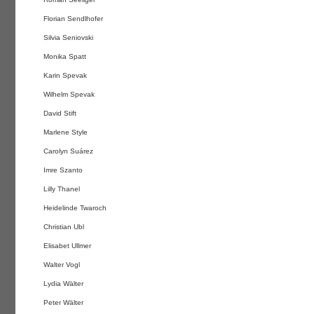
Florian Sendlhofer
Silvia Seniovski
Monika Spatt
Karin Spevak
Wilhelm Spevak
David Stift
Marlene Style
Carolyn Suárez
Imre Szanto
Lilly Thanel
Heidelinde Twaroch
Christian Ubl
Elisabet Ullmer
Walter Vogl
Lydia Wälter
Peter Wälter