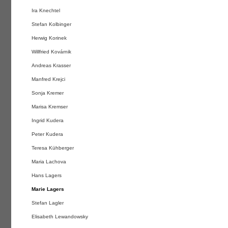
Ira Knechtel
Stefan Kolbinger
Herwig Korinek
Willfried Kovárnik
Andreas Krasser
Manfred Krejci
Sonja Kremer
Marisa Kremser
Ingrid Kudera
Peter Kudera
Teresa Kühberger
Maria Lachova
Hans Lagers
Marie Lagers
Stefan Lagler
Elisabeth Lewandowsky