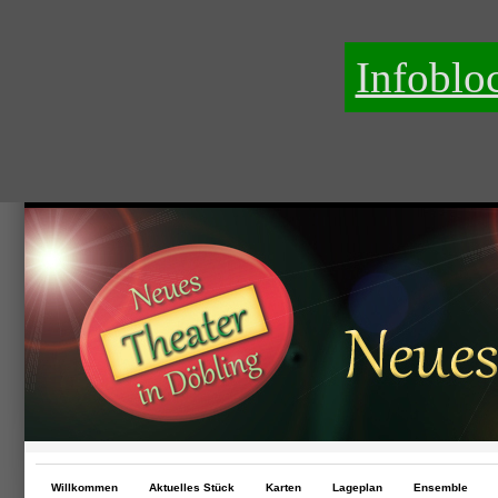
Infoblo
Willkommen
Aktuelles Stück
Karten
Lageplan
Ensemble