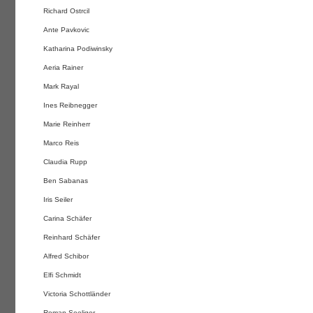
Richard Ostrcil
Ante Pavkovic
Katharina Podiwinsky
Aeria Rainer
Mark Rayal
Ines Reibnegger
Marie Reinherr
Marco Reis
Claudia Rupp
Ben Sabanas
Iris Seiler
Carina Schäfer
Reinhard Schäfer
Alfred Schibor
Elfi Schmidt
Victoria Schottländer
Roman Seeliger