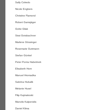
Sally Colredo
Nicole Engbers
Christine Flamond
Robert Gamsjäger
Golriz Gilak
Sissi Gotsbachner
Marlene Gössinger
Rosemarie Guttmann
Stefan Günkel
Peter Ponta Habetinek
Elisabeth Horn
Manuel Hromadka
Sabrina Hubalik
Melanie Husel
Filip Kajmakoski
Manolis Kalpenidis
Daniel Klima