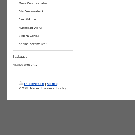
Maria Weichesmüller
Fritz Weissenbeck
Jan Widtmann
Maximilian Wilhelm
Viktoria Zaniat
Annina Zechmeister
Backstage
Mitglied werden...
Druckversion
|
Sitemap
© 2018 Neues Theater in Döbling