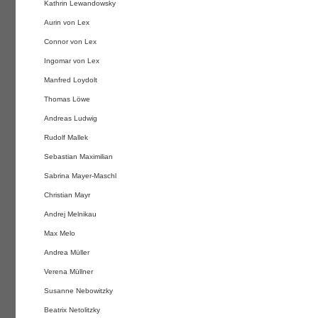
Kathrin Lewandowsky
Aurin von Lex
Connor von Lex
Ingomar von Lex
Manfred Loydolt
Thomas Löwe
Andreas Ludwig
Rudolf Mallek
Sebastian Maximilian
Sabrina Mayer-Maschl
Christian Mayr
Andrej Melnikau
Max Melo
Andrea Müller
Verena Müllner
Susanne Nebowitzky
Beatrix Netolitzky