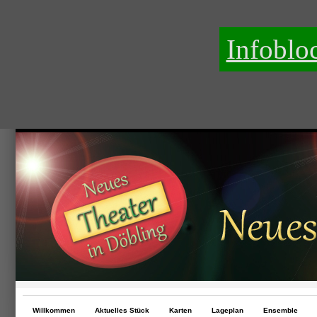
Infoblo
Willkommen
Aktuelles Stück
Karten
Lageplan
Ensemble