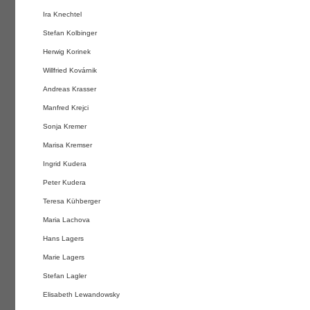
Ira Knechtel
Stefan Kolbinger
Herwig Korinek
Willfried Kovárnik
Andreas Krasser
Manfred Krejci
Sonja Kremer
Marisa Kremser
Ingrid Kudera
Peter Kudera
Teresa Kühberger
Maria Lachova
Hans Lagers
Marie Lagers
Stefan Lagler
Elisabeth Lewandowsky