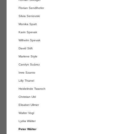
Florian Sendlhofer
Silvia Seniovski
Monika Spatt
Karin Spevak
Wilhelm Spevak
David Stift
Marlene Style
Carolyn Suárez
Imre Szanto
Lilly Thanel
Heidelinde Twaroch
Christian Ubl
Elisabet Ullmer
Walter Vogl
Lydia Wälter
Peter Wälter