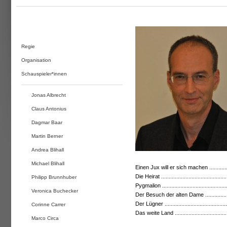
Regie
Organisation
Schauspieler*innen
Jonas Albrecht
Claus Antonius
Dagmar Baar
Martin Berner
Andrea Blihall
Michael Blihall
Einen Jux will er sich machen ..............
Die Heirat .....................................
Philipp Brunnhuber
Pygmalion ......................................
Veronica Buchecker
Der Besuch der alten Dame ...............
Der Lügner ......................................
Corinne Carrer
Das weite Land ...............................
Marco Circa