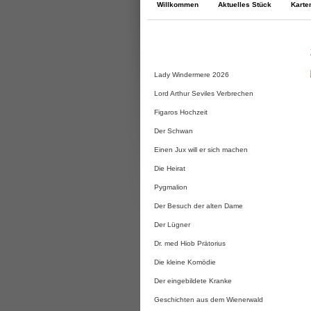
Willkommen
Aktuelles Stück
Karte
Lady Windermere 2026
Lord Arthur Seviles Verbrechen
Figaros Hochzeit
Der Schwan
Einen Jux will er sich machen
Die Heirat
Pygmalion
Der Besuch der alten Dame
Der Lügner
Dr. med Hiob Prätorius
Die kleine Komödie
Der eingebildete Kranke
Geschichten aus dem Wienerwald