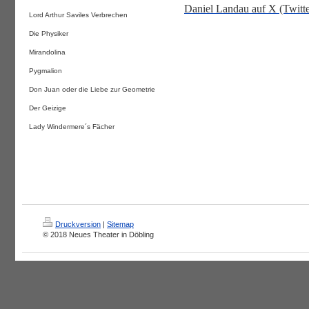
Daniel Landau auf X (Twitte
Lord Arthur Saviles Verbrechen
Die Physiker
Mirandolina
Pygmalion
Don Juan oder die Liebe zur Geometrie
Der Geizige
Lady Windermere´s Fächer
Druckversion
|
Sitemap
© 2018 Neues Theater in Döbling