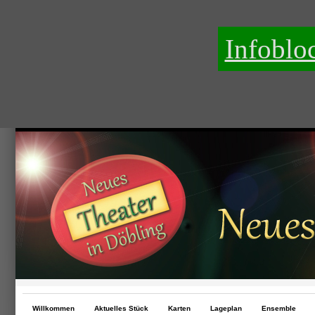
Infoblo
Willkommen
Aktuelles Stück
Karten
Lageplan
Ensemble